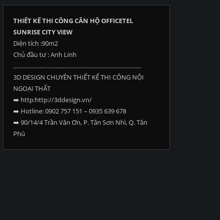
THIẾT KẾ THI CÔNG CĂN HỘ OFFICETEL
SUNRISE CITY VIEW
Diện tích :90m2
Chủ đầu tư : Anh Linh
……………………………………………………………………
3D DESIGN CHUYÊN THIẾT KẾ THI CÔNG NỘI
NGOẠI THẤT
➡️
http:http://3ddesign.vn/
➡️
Hotline: 0902 757 151 – 0935 639 678
➡️
90/14/4 Trần Văn Ơn, P. Tân Sơn Nhì, Q. Tân
Phú