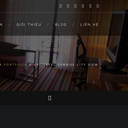
ÁN
GIỚI THIỆU
BLOG
LIÊN HỆ
/
PORTFOLIO
/
OFFICETEL SUNRISE CITY VIEW