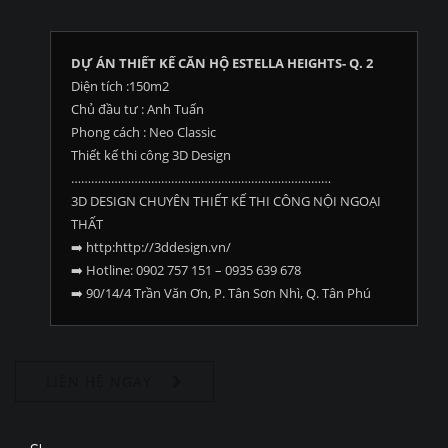
DỰ ÁN THIẾT KẾ CĂN HỘ ESTELLA HEIGHTS- Q. 2
Diện tích :150m2
Chủ đầu tư : Anh Tuấn
Phong cách : Neo Classic
Thiết kế thi công 3D Design
……………………………………………………………………
3D DESIGN CHUYÊN THIẾT KẾ THI CÔNG NỘI NGOẠI
THẤT
➡️
http:http://3ddesign.vn/
➡️
Hotline: 0902 757 151 – 0935 639 678
➡️
90/14/4 Trần Văn Ơn, P. Tân Sơn Nhì, Q. Tân Phú
LIÊN HỆ NGAY